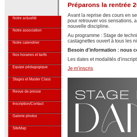
Préparons la rentrée 2
Avant la reprise des cours en s
Notre actualité
pour retrouver vos sensations, 
nouvelle discipline.
Notre association
Au programme : Stage de techni
castagnettes ouvert à tous les n
Notre calendrier
Besoin d'information : nous c
Nos horaires et tarifs
Les dates et modalités d'inscript
Equipe pédagogique
Je m'inscris
Stages et Master Class
Revue de presse
Inscription/Contact
Galerie photos
SiteMap