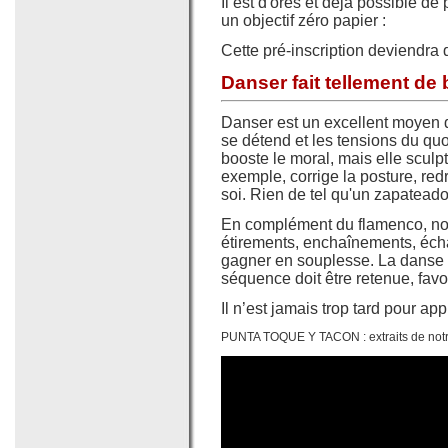
Il est d'ores et déja possible d
un objectif zéro papier :
Cette pré-inscription deviendra 
Danser fait tellement de 
Danser est un excellent moyen d
se détend et les tensions du qu
booste le moral, mais elle sculp
exemple, corrige la posture, redr
soi. Rien de tel qu'un zapateado 
En complément du flamenco, nou
étirements, enchaînements, échau
gagner en souplesse. La danse 
séquence doit être retenue, favor
Il n’est jamais trop tard pour ap
PUNTA TOQUE Y TACON : extraits de notre