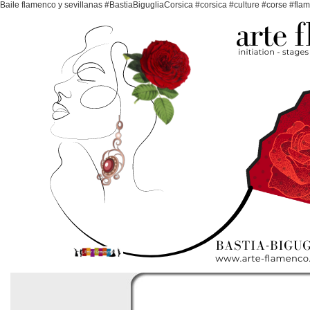
Baile flamenco y sevillanas #BastiaBigugliaCorsica #corsica #culture #corse #fl