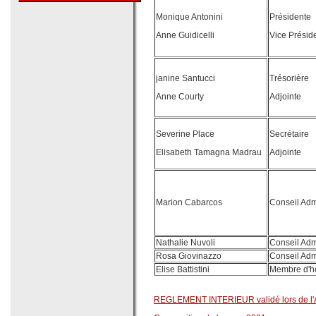
Monique Antonini
Présidente
Anne Guidicelli
Vice Présid
janine Santucci
Trésorière
Anne Courty
Adjointe
Severine Place
Secrétaire
Elisabeth Tamagna Madrau
Adjointe
Marion Cabarcos
Conseil Adm
Nathalie Nuvoli
Conseil Adm
Rosa Giovinazzo
Conseil Adm
Elise Battistini
Membre d'h
REGLEMENT INTERIEUR validé lors de l'