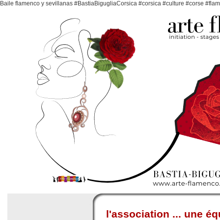
Baile flamenco y sevillanas #BastiaBigugliaCorsica #corsica #culture #corse #fl
l'association ... une é