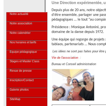
Une Direction expérimentée, u
Depuis plus de 20 ans, notre objecti
Notre actualité
d'être ensemble, partager une passio
pédagogiques ... le tout "au compàs
Notre association
Présidence : Monique Antonini, pro
domaine de la danse depuis 1972.
Notre calendrier
Une équipe qui regorge de projets :
Nos horaires et tarifs
tablaos, partenariats ...
Nous compto
Les idées ne sont pas faites pour être
Equipe pédagogique
Vie de l'association :
Stages et Master Class
Bureau et Conseil administration
Revue de presse
Inscription/Contact
Galerie photos
SiteMap