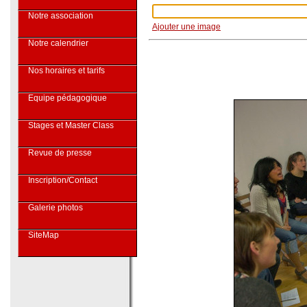
Notre association
Ajouter une image
Notre calendrier
Nos horaires et tarifs
Equipe pédagogique
Stages et Master Class
Revue de presse
Inscription/Contact
Galerie photos
SiteMap